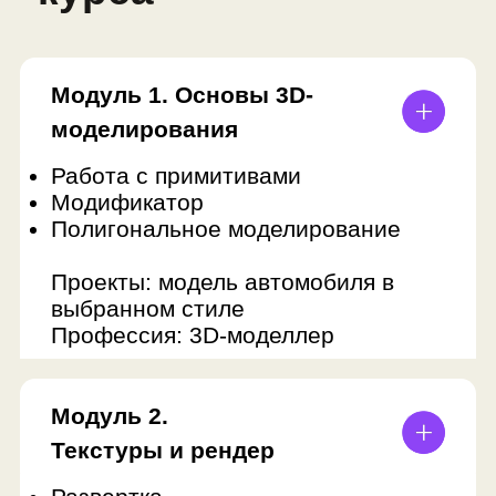
Модуль 5.
Система
частиц
• Знакомство с нодами
• Эффекты
• Командная работа
Проекты: костёр, сцена с
ландшафтом и временами года
Профессия: художник по
композиции