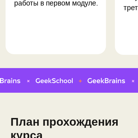
Проекты: животное и персонаж
мультика
Профессия: 3D-художник по
персонажам
Модуль 4.
Анимация
• Базовая анимация
• Анимация ходьбы
• Работа с ключевыми кадрами
Проекты: анимация персонажа и
машины
Профессия: 3D-аниматор