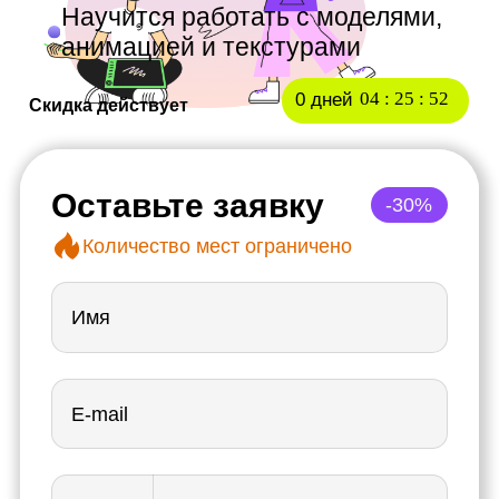
0 дней
04
:
25
:
50
Скидка действует
Оставьте заявку
-30%
Количество мест ограничено
Имя
E-mail
Телефон
Записаться со скидкой