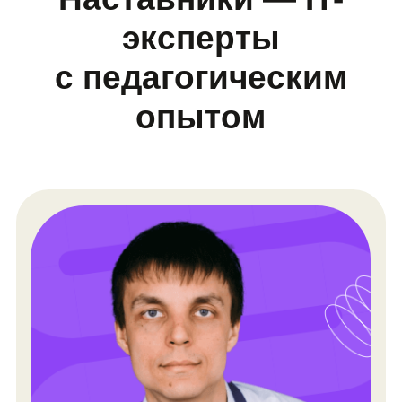
Евгения Горская
Учит ребят творчески смотреть
на мир и прививает любовь
к искусству
👾️ Наставник с 2007 года
💼 13 лет опыта в 3D-моделировании