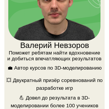
пользователей
платформы
Низкополигональная
Модель драк
модель машины
Сделана с
Сделана с помощью
использо
инструментов
инструме
полигонального
скульптинг
моделирования. Результат
Результат