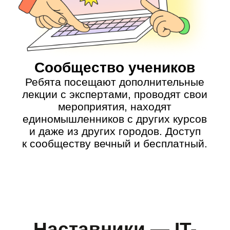
Илья Акчурин
Поможет ребятам разобраться
в разных IT-специальностях
и найти себя
💼 4 года опыта в 3D-моделировании
✍ Автор курсов по 3D-моделированию
💪 Разработчик игр с 9-летним опытом
💻️ Ведёт кружок по программированию
📚️ Имеет образование инженера и
программиста