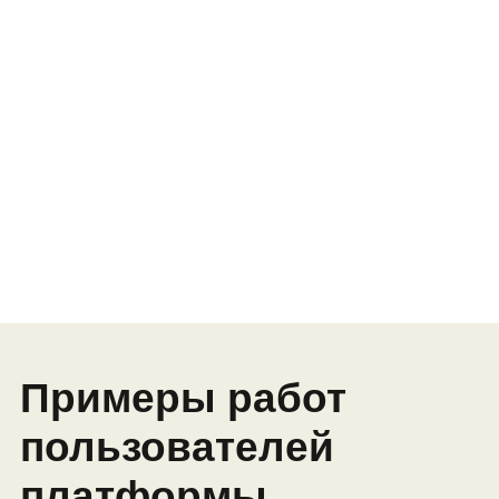
Модуль 1.
Основы 3D-
моделирования
Работа с примитивами
Модификатор
Полигональное моделирование
Проекты: модель автомобиля в
выбранном стиле
Профессия: 3D-моделлер
Модуль 2.
Текстуры и рендер
Развертка
Наложение текстур
Рендер, свет и постобработка
Проекты: животное и персонаж
мультика