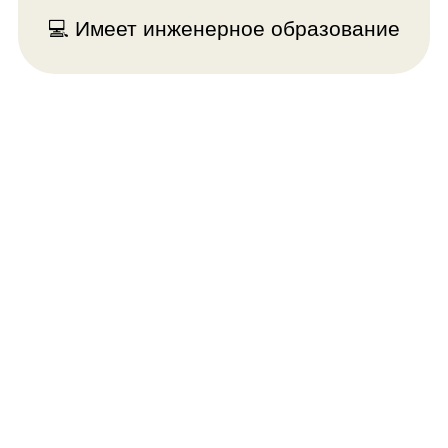
работы в первом модуле.
третьем м
План прохождения
курса