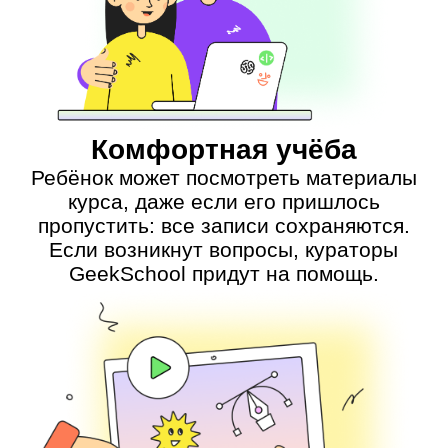
Наставники
—
IT-
эксперты
с педагогическим
опытом