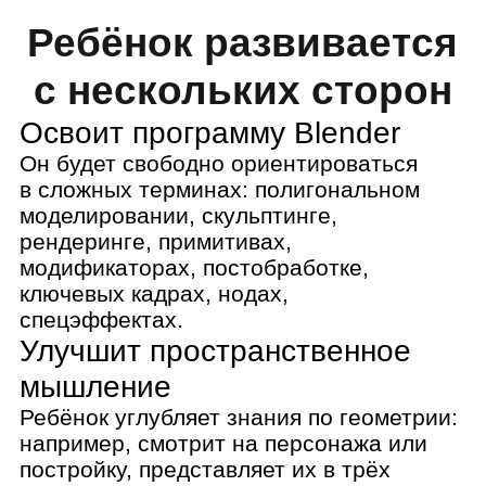
мышление
Ребёнок углубляет знания по геометрии:
например, смотрит на персонажа или
постройку, представляет их в трёх
измерениях и создаёт модель.
Потренируется работать
в команде
Обсуждать идеи с другими ребятами,
распределять роли, планировать время,
преодолевать сложности, создавать
большие проекты. Всё как в настоящей
IT-компании.
Улучшит творческое
мышление
Ребёнок не просто научится
моделировать: ему станет проще
находить и адаптировать удачные
приёмы для своих работ.
Получит результат