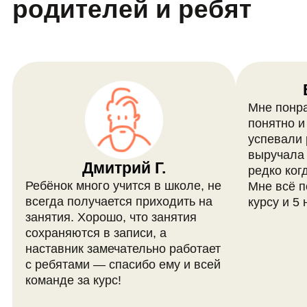
проходят занятия на
курсе 3D-
моделирования для
детей?
Занятия проходят в онлайн-
формате 1 раз в неделю на
платформе LiveDigital.
В каком формате
проходит курс?
Занятия проходят в формате
вебинаров на платформе
LiveDigital. Вебинары — это
онлайн-встречи в прямом эфире.
Сколько человек