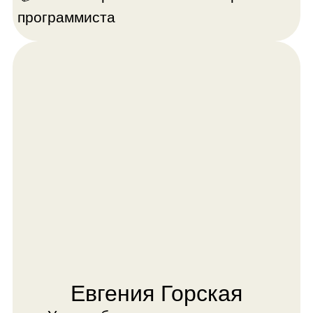
и добиться впечатляющих результатов
💼 Автор курсов по 3D-моделированию
💥 Двукратный призёр соревнований по
разработке игр
💪 Довел до результата в 3D-
моделировании более 100 учеников
💻️ Имеет инженерное образование