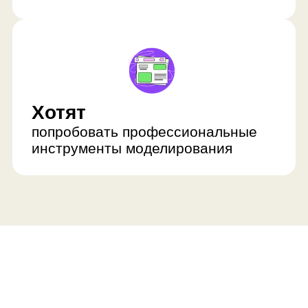
Ребёнок развивается
с нескольких сторон
Освоит программу Blender
Он будет свободно ориентироваться
в сложных терминах: полигональном
моделировании, скульптинге,
рендеринге, примитивах,
модификаторах, постобработке,
ключевых кадрах, нодах,
спецэффектах.
Улучшит пространственное