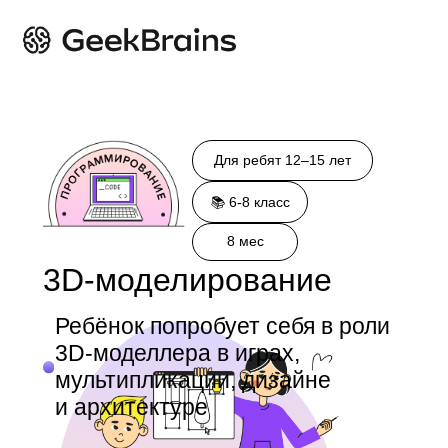
+375 29 171 55 70
Для ребят 12–15 лет
📚 6-8 класс
8 мес
3D-моделирование
Ребёнок попробует себя в роли
3D-моделлера в играх,
мультипликации, дизайне
и архитектуре
Научится работать с моделями,
анимацией и текстурами