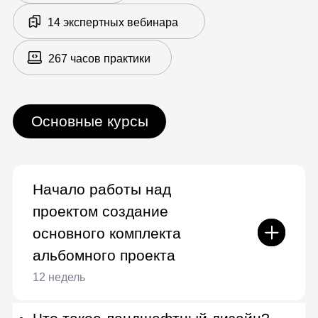
Элементы садового дизайна
12 недель
Ландшафтное озеленение – виды
растений и конфликт между ними
Композиция в ландшафтном
дизайне – основные ошибки
Форма кроны растений, симметрия
и асимметрия, контраст
Дендроплан – различия между
дендропланом и разбивочно-
посадочным планом
Цветники, каменистые сады и
газоны
Система полива
Водоемы и мостики, работа с
береговыми линиями,
прибрежными и водными