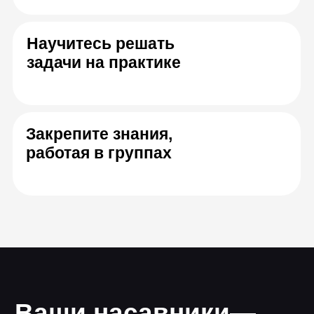
мечтает обустроить своё
благоустро
родовое поместье.
озеленению
Будущее дизайна
интерьера
— нейросети