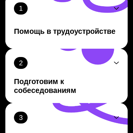
Длительность 8 мес.
5 проектов
14 экспертных вебинара
267 часов практики
Основные курсы
Начало работы над
проектом создание
основного комплекта
альбомного проекта
12 недель