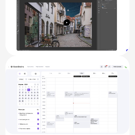
Практикуйтесь совместно с
экспертами
Во время прохождения курса вы сразу
после изучения теории будете выполнять
задания вместе с экспертами курса на
платформе, а также подробно разбирать
вопросы на вебинарах