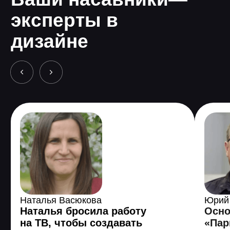
На серии встреч с экспертами мы
рассмотрим использование
нейросетей для создания
интерьеров
Вы узнаете, как с помощью
нейросетей разрабатывать идеи для
интерьеров, загружая исходные
данные и используя несколько
функций.