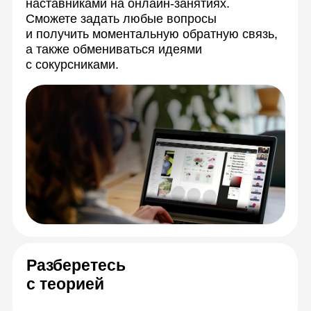
Ваши насавники—
эксперты в
дизайне
Спикеры онлайн-
курса
Наталья Васюкова
Юрий Новожи
Наталья бросила работу
Основатель
на ТВ, чтобы создавать
«ПаркЛэнд»
красивые сады. В итоге она
наиболее с
открыла агентство и теперь
развивающи