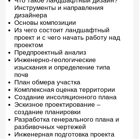
растениями
Конструкции дорожек и лестницы
Беседки, скамейки, перголы и
шпалеры
Все об освещении в саду
Результат: Составлен план
композиции и ассортиментная
ведомость растений. Разработан
дендроплан, план садовых
элементов, дорожных покрытий.
Составлено описание концепции
водоёма и ассортиментная
ведомость. Создана схема посадки
водных растений и устройства
водоёма. Подобраны
осветительные приборы и малые
архитектурные формы и
размещены на плане участка.