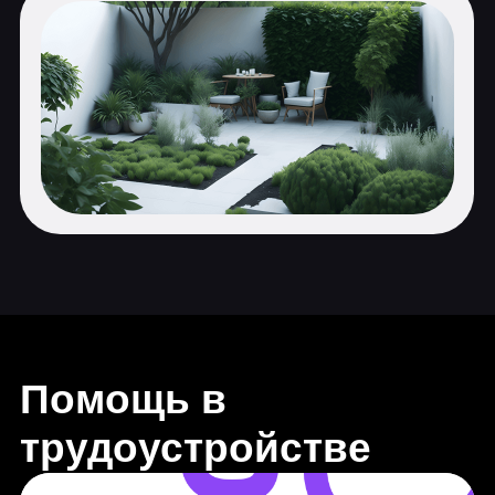
поменяли жизнь с
помощью GeekBrains
Все еще сомневаетесь?
Получить консультацию
Программа онлайн-
курса