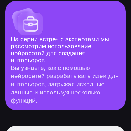
Подготовим к
собеседованиям
3
Откроем доступ к базе
вакансий
3 485 589
человек по
всему миру уже