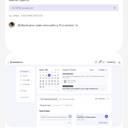
Живое общение
и практика
с экспертами
Каждую тему разберёте с опытными
наставниками на онлайн-занятиях.
Сможете задать любые вопросы
и получить моментальную обратную связь,
а также обмениваться идеями
с сокурсниками.