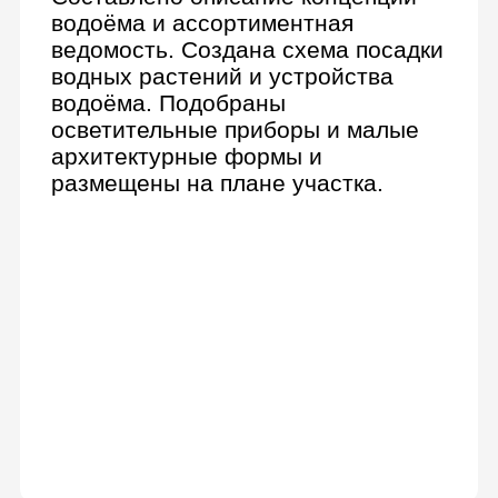
Курсы на выбор
Autocad для проектирования
SketchUp для визуализации
Скетчинг для ландшафтного
дизайнера
Сертификат от Lerna
По завершении вы получите
сертификат о прохождении
онлайн-курса