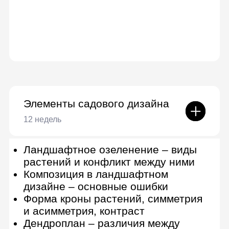
и дополнительные документы
Потребности растений
Создание проекта посадки
плодового сада
Сроки проектирования
Определение сроков реализации
проекта
Составление договора
Работа со сметой проекта
Матрица услуг ландшафтного
дизайнера
Авторские права в процессе
оказания дизайн-услуг
Основы и стратегия продвижения
ландшафтного дизайнера
Результат: Составлена
технологическая карта ухода за
участком, собран ландшафтный
проект для презентации заказчику
и рассчитаны сроки на
проектирование по брифу. Создано