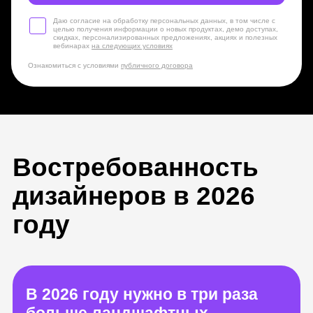
Востребованность
Даю согласие на обработку персональных данных, в том числе с
целью получения информации о новых продуктах, демо доступах,
скидках, персонализированных предложениях, акциях и полезных
дизайнеров в 2026
вебинарах
на следующих условиях
году
Ознакомиться с условиями
публичного договора
В 2026 году нужно в три раза
больше ландшафтных
дизайнеров
Строительство придомовых
территорий и парков в 2026
году увеличится в три раза