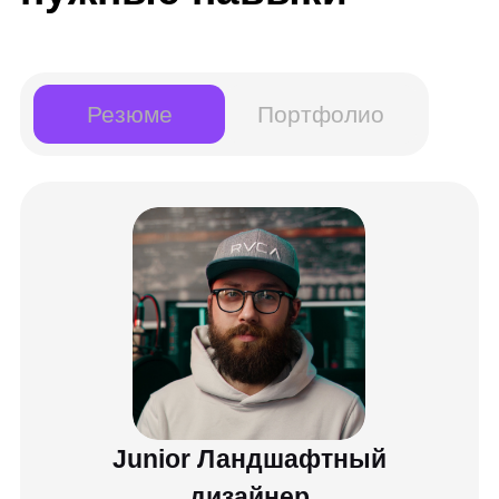
Junior Ландшафтный
дизайнер
Другие названия вашей профессии:
Дизайнер-проектировщик, дизайнер-
чертежник
Инструменты:
AutoCAD
Revit
SketchUp
Навыки:
Создаю полноценные дизайн-проекты