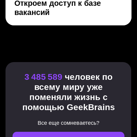
Что такое ландшафтный дизайн?
Инструменты и направления
дизайнера
Основы композиции
Из чего состоит ландшафтный
проект и с чего начать работу над
проектом
Предпроектный анализ
Инженерно-геологические
изыскания и определение типа
почв
План обмера участка
Комплексная оценка территории
Создание инсоляционного плана
Эскизное проектирование –
создание планировки
Разработка генерального плана и
разбивочных чертежей
Инженерная подготовка проекта
Декоративная дендрология –
посадочный материал, питомники,
приживаемость растений, виды