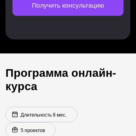
кустарников и деревьев
Результат: Сделан анализ
территории по брифу и составлен
обмерный план, план стоков и
инсоляции. Создан эскиз проекта с
учетом зонирования и схемы
проектируемых транзитных путей.
Разработан план участка и
разбивочный чертеж